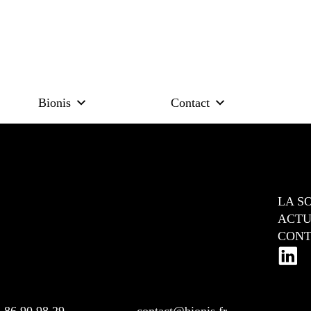
Bionis
Contact
LA S
ACTU
CONT
"
1 86 90 98 29
contact@bionis.fr