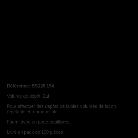
Accueil
/
Gamme Bionis TLC
/
Application des
échantillons
/ Micro-capillaires 2µl
Micro-capillaires 2µl
Référence: BS120.194
Volume de dépôt: 2µl
Pour effectuer des dépôts de faibles volumes de façon
répétable et reproductible.
Fourni avec un porte-capillaires.
Livré en pack de 100 pièces