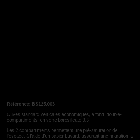
Accueil
/
Gamme Bionis TLC
/
Cuves de migration
CCM
/
Cuves Double-bacs
/ Cuve de séparation
double-bac 200×200 mm
Cuve de séparation double-bac
200×200 mm
Référence: BS125.003
Cuves standard verticales économiques, à fond double-
compartiments, en verre borosilicaté 3.3
Les 2 compartiments permettent une pré-saturation de
l’espace, à l’aide d’un papier buvard, assurant une migration la