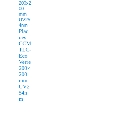
Plaq
ues
CCM
TLC-
Eco
Verre
200×
200
mm
UV2
54n
m