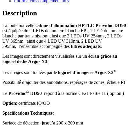
Informations complémentaires
Description
La toute nouvelle
cabine d’illumination HPTLC Providoc DD90
est équipée de 2 LEDs de lumière blanche EPI, 1 LED de lumière
blanche par transmission, ainsi que 2 LEDs UV 254nm , 2 LEDs
UV 365nm , ainsi que 4 LED UV 310nm, 2 LED UV
395nm, l’ensemble accompagné des
filtres
adéquats
.
Les images sont directement visualisées sur un
écran grâce au
logiciel dédié Argus X3
.
©
Les images sont traitées par le
logiciel
d
‘
imagerie Argus X3
.
Possibilité d’ajouter des annotations, repérages de zones, échelle Rf
©
Le
Providoc
DD90
répond à la norme CF21 Partie 11 ( option )
Option
: certificats IQ/OQ
Spécifications Techniques:
Surface de détection: jusqu’à 200 x 200 mm