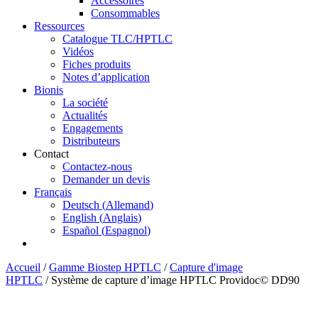
Accessoires
Consommables
Ressources
Catalogue TLC/HPTLC
Vidéos
Fiches produits
Notes d’application
Bionis
La société
Actualités
Engagements
Distributeurs
Contact
Contactez-nous
Demander un devis
Français
Deutsch
(
Allemand
)
English
(
Anglais
)
Español
(
Espagnol
)
Accueil
/
Gamme Biostep HPTLC
/
Capture d'image
HPTLC
/ Système de capture d’image HPTLC Providoc© DD90