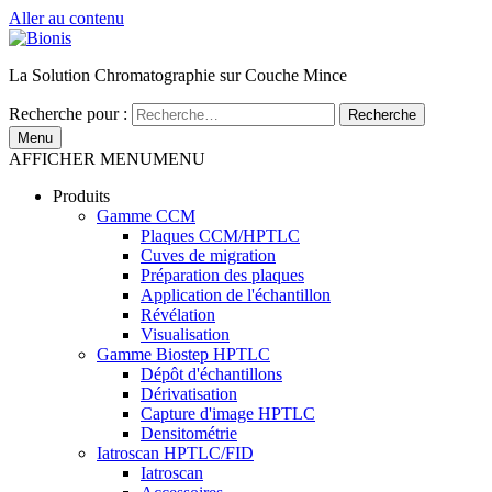
Aller au contenu
La Solution Chromatographie sur Couche Mince
Recherche pour :
Recherche
Menu
AFFICHER MENU
MENU
Produits
Gamme CCM
Plaques CCM/HPTLC
Cuves de migration
Préparation des plaques
Application de l'échantillon
Révélation
Visualisation
Gamme Biostep HPTLC
Dépôt d'échantillons
Dérivatisation
Capture d'image HPTLC
Densitométrie
Iatroscan HPTLC/FID
Iatroscan