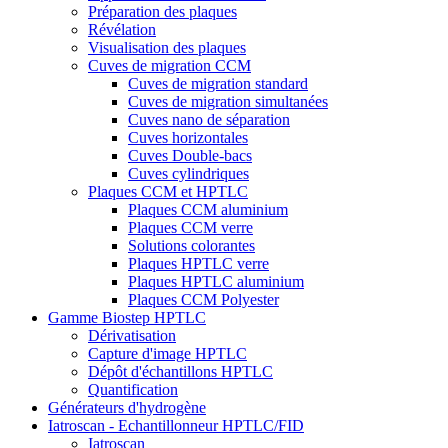
Préparation des plaques
Révélation
Visualisation des plaques
Cuves de migration CCM
Cuves de migration standard
Cuves de migration simultanées
Cuves nano de séparation
Cuves horizontales
Cuves Double-bacs
Cuves cylindriques
Plaques CCM et HPTLC
Plaques CCM aluminium
Plaques CCM verre
Solutions colorantes
Plaques HPTLC verre
Plaques HPTLC aluminium
Plaques CCM Polyester
Gamme Biostep HPTLC
Dérivatisation
Capture d'image HPTLC
Dépôt d'échantillons HPTLC
Quantification
Générateurs d'hydrogène
Iatroscan - Echantillonneur HPTLC/FID
Iatroscan