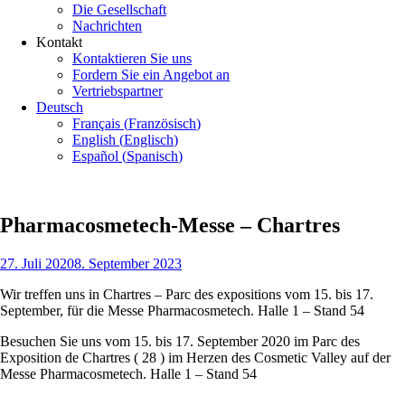
Die Gesellschaft
Nachrichten
Kontakt
Kontaktieren Sie uns
Fordern Sie ein Angebot an
Vertriebspartner
Deutsch
Français
(
Französisch
)
English
(
Englisch
)
Español
(
Spanisch
)
Pharmacosmetech-Messe – Chartres
Veröffentlicht
27. Juli 2020
8. September 2023
am
Wir treffen uns in Chartres – Parc des expositions vom 15. bis 17.
September, für die Messe Pharmacosmetech. Halle 1 – Stand 54
Besuchen Sie uns vom 15. bis 17. September 2020 im Parc des
Exposition de Chartres ( 28 ) im Herzen des Cosmetic Valley auf der
Messe Pharmacosmetech. Halle 1 – Stand 54