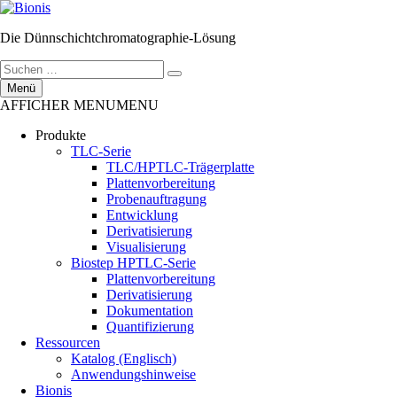
Zum
Inhalt
Die Dünnschichtchromatographie-Lösung
springen
Suchen
Suchen
nach:
Menü
AFFICHER MENU
MENU
Produkte
TLC-Serie
TLC/HPTLC-Trägerplatte
Plattenvorbereitung
Probenauftragung
Entwicklung
Derivatisierung
Visualisierung
Biostep HPTLC-Serie
Plattenvorbereitung
Derivatisierung
Dokumentation
Quantifizierung
Ressourcen
Katalog (Englisch)
Anwendungshinweise
Bionis