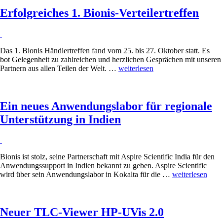
Erfolgreiches 1. Bionis-Verteilertreffen
Das 1. Bionis Händlertreffen fand vom 25. bis 27. Oktober statt. Es
bot Gelegenheit zu zahlreichen und herzlichen Gesprächen mit unseren
Partnern aus allen Teilen der Welt. …
„Erfolgreiches
weiterlesen
1.
Bionis-
Verteilertreffen“
Ein neues Anwendungslabor für regionale
Unterstützung in Indien
Bionis ist stolz, seine Partnerschaft mit Aspire Scientific India für den
Anwendungssupport in Indien bekannt zu geben. Aspire Scientific
wird über sein Anwendungslabor in Kokalta für die …
„Ein
weiterlesen
neues
Anwendungsla
für
Neuer TLC-Viewer HP-UVis 2.0
regionale
Unterstützung