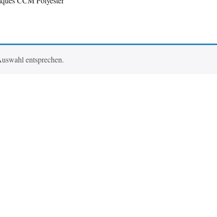
aques CCM Polyester
Auswahl entsprechen.