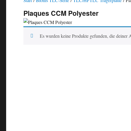
Start
/
Bionis TLC-Serie
/
TLC/HPTLC Trägerplatte
/ Pl
Plaques CCM Polyester
Es wurden keine Produkte gefunden, die deiner 