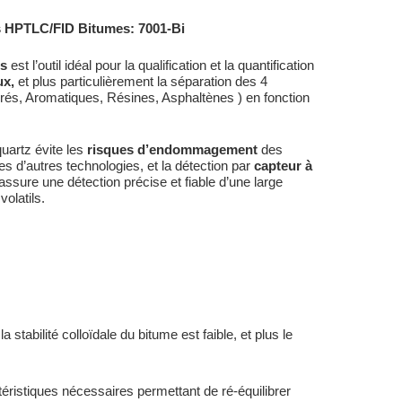
s HPTLC/FID Bitumes: 7001-Bi
es
est l’outil idéal pour la qualification et la quantification
ux,
et plus particulièrement la séparation des 4
és, Aromatiques, Résines, Asphaltènes ) en fonction
uartz évite les
risques d’endommagement
des
 d’autres technologies, et la détection par
capteur à
assure une détection précise et fiable d’une large
olatils.
la stabilité colloïdale du bitume est faible, et plus le
téristiques nécessaires permettant de ré-équilibrer