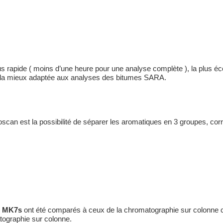
plus rapide ( moins d’une heure pour une analyse complète ), la plu
t, la mieux adaptée aux analyses des bitumes SARA.
can est la possibilité de séparer les aromatiques en 3 groupes, cor
n MK7s
ont été comparés à ceux de la chromatographie sur colonne cla
ographie sur colonne.