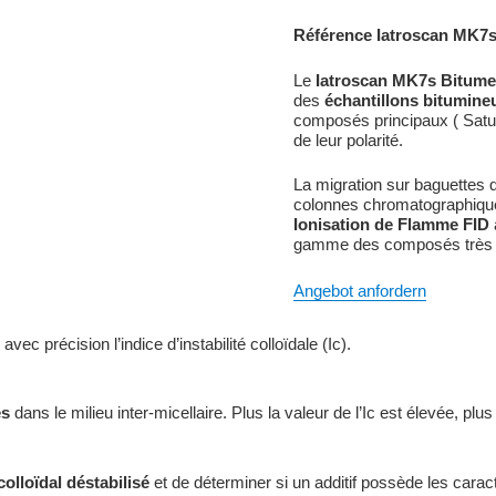
Référence Iatroscan MK7
Le
Iatroscan MK7s Bitum
des
échantillons bitumine
composés principaux ( Satur
de leur polarité.
La migration sur baguettes q
colonnes chromatographiques
Ionisation de Flamme FID
gamme des composés très v
Angebot anfordern
c précision l’indice d’instabilité colloïdale (Ic).
es
dans le milieu inter-micellaire. Plus la valeur de l’Ic est élevée, plus 
colloïdal déstabilisé
et de déterminer si un additif possède les carac