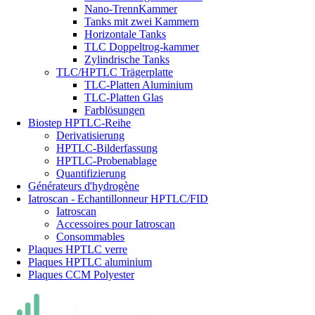
Nano-TrennKammer
Tanks mit zwei Kammern
Horizontale Tanks
TLC Doppeltrog-kammer
Zylindrische Tanks
TLC/HPTLC Trägerplatte
TLC-Platten Aluminium
TLC-Platten Glas
Farblösungen
Biostep HPTLC-Reihe
Derivatisierung
HPTLC-Bilderfassung
HPTLC-Probenablage
Quantifizierung
Générateurs d'hydrogène
Iatroscan - Echantillonneur HPTLC/FID
Iatroscan
Accessoires pour Iatroscan
Consommables
Plaques HPTLC verre
Plaques HPTLC aluminium
Plaques CCM Polyester