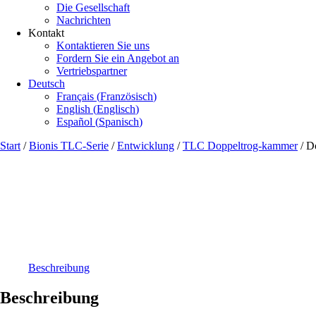
Die Gesellschaft
Nachrichten
Kontakt
Kontaktieren Sie uns
Fordern Sie ein Angebot an
Vertriebspartner
Deutsch
Français
(
Französisch
)
English
(
Englisch
)
Español
(
Spanisch
)
Start
/
Bionis TLC-Serie
/
Entwicklung
/
TLC Doppeltrog-kammer
/ D
Beschreibung
Beschreibung