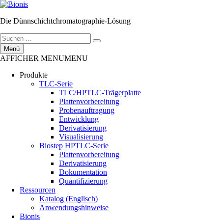
Zum
Inhalt
Die Dünnschichtchromatographie-Lösung
springen
Suchen
Suchen
nach:
Menü
AFFICHER MENU
MENU
Produkte
TLC-Serie
TLC/HPTLC-Trägerplatte
Plattenvorbereitung
Probenauftragung
Entwicklung
Derivatisierung
Visualisierung
Biostep HPTLC-Serie
Plattenvorbereitung
Derivatisierung
Dokumentation
Quantifizierung
Ressourcen
Katalog (Englisch)
Anwendungshinweise
Bionis