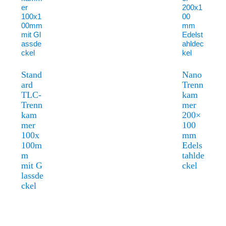
Stand
Nano
ard
Trenn
TLC-
kam
Trenn
mer
kam
200×
mer
100
100x
mm
100m
Edels
m
tahlde
mit G
ckel
lassde
ckel