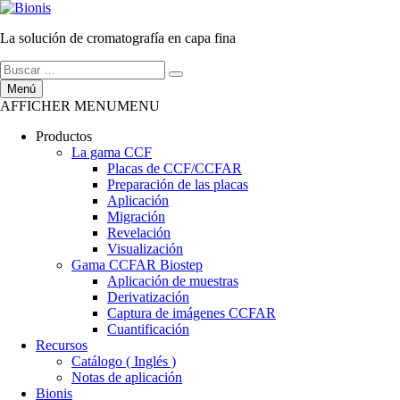
Ir
al
La solución de cromatografía en capa fina
contenido
Buscar
Buscar
por:
Menú
AFFICHER MENU
MENU
Productos
La gama CCF
Placas de CCF/CCFAR
Preparación de las placas
Aplicación
Migración
Revelación
Visualización
Gama CCFAR Biostep
Aplicación de muestras
Derivatización
Captura de imágenes CCFAR
Cuantificación
Recursos
Catálogo ( Inglés )
Notas de aplicación
Bionis