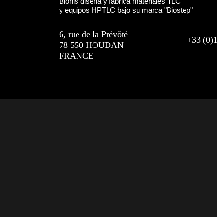
Bionis diseña y fabrica materiales TLC
y equipos HPTLC bajo su marca "Biostep"
6, rue de la Prévôté
+33 (0)
78 550 HOUDAN
FRANCE