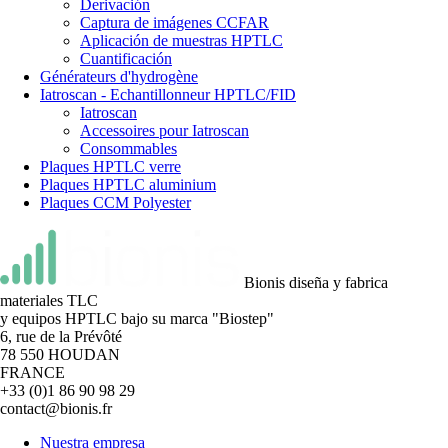
Derivación
Captura de imágenes CCFAR
Aplicación de muestras HPTLC
Cuantificación
Générateurs d'hydrogène
Iatroscan - Echantillonneur HPTLC/FID
Iatroscan
Accessoires pour Iatroscan
Consommables
Plaques HPTLC verre
Plaques HPTLC aluminium
Plaques CCM Polyester
Bionis diseña y fabrica
materiales TLC
y equipos HPTLC bajo su marca "Biostep"
6, rue de la Prévôté
78 550 HOUDAN
FRANCE
+33 (0)1 86 90 98 29
contact@bionis.fr
Nuestra empresa