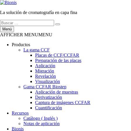
Ir
al
La solución de cromatografía en capa fina
contenido
Buscar
Buscar
por:
Menú
AFFICHER MENU
MENU
Productos
La gama CCF
Placas de CCF/CCFAR
Preparación de las placas
Aplicación
Migración
Revelación
Visualización
Gama CCFAR Biostep
Aplicación de muestras
Derivatización
Captura de imágenes CCFAR
Cuantificación
Recursos
Catálogo ( Inglés )
Notas de aplicación
Bionis